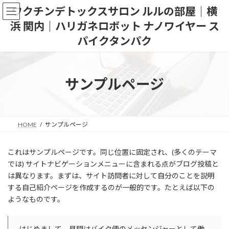
コ
ナ
ワクチンデトックスサロン ルルの部屋｜横
ン
ビ
浜 関内｜ハリガネロボット ナノワイヤー ス
テ
ゲ
ン
ー
パイクタンパク
ツ
シ
へ
ョ
ス
ン
キ
に
サンプルページ
ッ
移
プ
動
HOME
サンプルページ
これはサンプルページです。同じ位置に固定され、(多くのテーマ
では) サイトナビゲーションメニューに含まれる点がブログ投稿と
は異なります。まずは、サイト訪問者に対して自分のことを説明
する自己紹介ページを作成するのが一般的です。たとえば以下の
ようなものです。
はじめまして。昼間はバイク便のメッセンジャーとして働